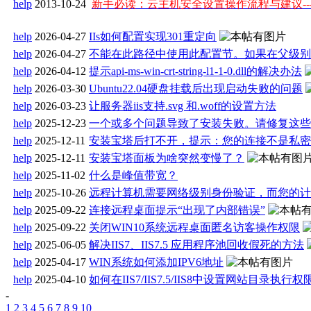
help
2013-10-24
新手必读：云主机安全设置操作流程与建议---2
help
2026-04-27
IIs如何配置实现301重定向
help
2026-04-27
不能在此路径中使用此配置节。如果在父级别上
help
2026-04-12
提示api-ms-win-crt-string-l1-1-0.dll的解决办法
help
2026-03-30
Ubuntu22.04硬盘挂载后出现启动失败的问题
help
2026-03-23
让服务器iis支持.svg 和.woff的设置方法
help
2025-12-23
一个或多个问题导致了安装失败。请修复这些问题 0x
help
2025-12-11
安装宝塔后打不开，提示：您的连接不是私密连
help
2025-12-11
安装宝塔面板为啥突然变慢了？
help
2025-11-02
什么是峰值带宽？
help
2025-10-26
远程计算机需要网络级别身份验证，而您的计算
help
2025-09-22
连接远程桌面提示“出现了内部错误”
help
2025-09-22
关闭WIN10系统远程桌面匿名访客操作权限
help
2025-06-05
解决IIS7、IIS7.5 应用程序池回收假死的方法
help
2025-04-17
WIN系统如何添加IPV6地址
help
2025-04-10
如何在IIS7/IIS7.5/IIS8中设置网站目录执行权
-
1
2
3
4
5
6
7
8
9
10