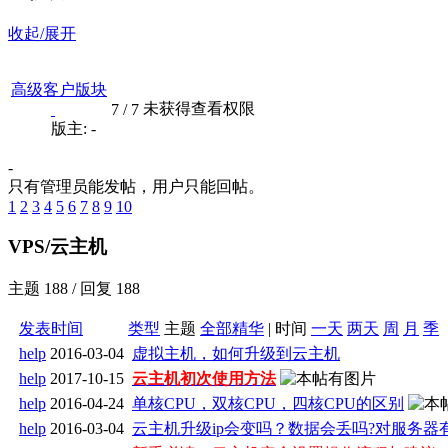
收起/展开
高级客户版块
未获得查看权限
7
/
7
版主: -
-
只有管理员能发帖，用户只能回帖。
1
2
3
4
5
6
7
8
9
10
VPS/云主机
主题 188 / 回复 188
发表时间
类型
主题
全部
精华
|
时间
一天
两天
周
月
季
help
2016-03-04
虚拟主机，如何升级到云主机
help
2017-10-15
云主机初次使用方法
help
2016-04-24
单核CPU，双核CPU，四核CPU的区别
help
2016-03-04
云主机升级ip会变吗？数据会丢吗?对服务器