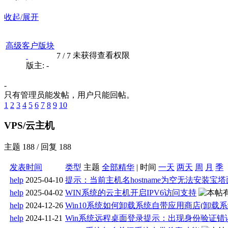
收起/展开
高级客户版块
未获得查看权限
7
/
7
版主: -
-
只有管理员能发帖，用户只能回帖。
1
2
3
4
5
6
7
8
9
10
VPS/云主机
主题 188 / 回复 188
发表时间
类型
主题
全部
精华
|
时间
一天
两天
周
月
季
help
2025-04-10
提示：当前主机名hostname为空无法安装宝
help
2025-04-02
WIN系统的云主机开启IPV6访问支持
help
2024-12-26
Win10系统如何卸载系统自带应用商店(卸载系
help
2024-11-21
Win系统远程桌面登录提示：出现身份验证错误