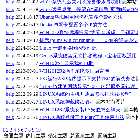
help
2024-11-02
win10系统怎么关闭系统自带杀毒功能
help
2024-10-28
win10远程桌面，停留在“请稍后”页面解决办
help
2024-10-17
Ubuntu乌班图单网卡配置多个IP的方法
help
2024-10-17
Debian单网卡配置多个IP的方法
help
2024-09-13
WIN2022系统远程提示“为安全考虑，已锁定
help
2024-09-12
提示api-ms-win-crt-runtime-l1-1-0.dll的解决办法
help
2024-08-20
Linux 一键更换国内软件源
help
2024-03-19
Centos系统磁盘无损扩容教程（宝塔面板适用
help
2023-11-17
WIN10怎么显示我的电脑
help
2023-09-01
WIN2012R2操作系统多国语言包
help
2023-02-27
IIS7运行ASP程序提示不支持FSO的解决办法
help
2022-10-29
当IIS7搭建的网站显示“500 - 内部服务器错误
help
2022-09-29
LINUX系统的主机开通后怎么挂载数据盘?
help
2022-09-27
LINUX系统挂载磁盘教程
help
2022-09-08
WIN2012R2系统安装IIS失败怎么解决?
help
2022-08-26
LINUX远程登录工具Putty工具使用方法
-
1
2
3
4
5
6
7
8
9
10
普通主题
热门主题
锁定主题
总置顶主题
置顶主题