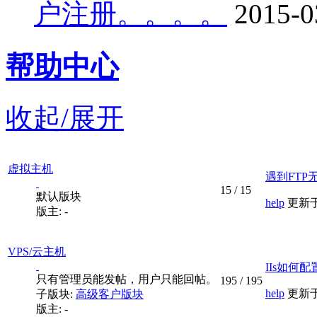
户注册。。。。
2015-0
帮助中心
收起/展开
虚拟主机
遇到FTP
15
/
15
默认版块
help
更新于 2
版主: -
VPS/云主机
IIs如何
只有管理员能发帖，用户只能回帖。
195
/
195
help
更新于 2
子版块:
高级客户版块
版主: -