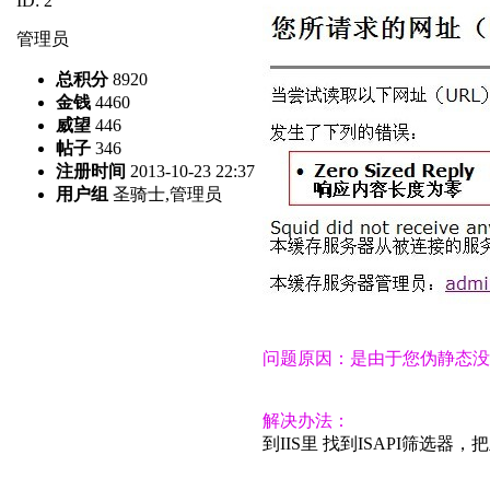
ID: 2
管理员
总积分
8920
金钱
4460
威望
446
帖子
346
注册时间
2013-10-23 22:37
用户组
圣骑士,管理员
问题原因：是由于您伪静态没
解决办法：
到IIS里 找到ISAPI筛选器