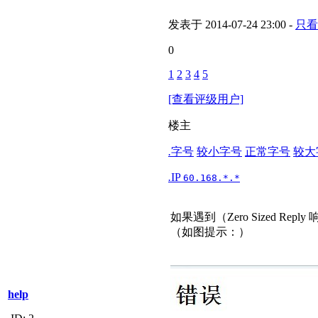
发表于 2014-07-24 23:00 -
只看
0
1
2
3
4
5
[查看评级用户]
楼主
.
字号
较小字号
正常字号
较大
.
IP
60.168.*.*
如果遇到（Zero Sized R
（如图提示：）
help