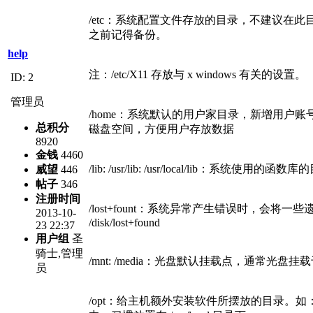
/etc：系统配置文件存放的目录，不建议在此目录下存放可执行文件
之前记得备份。
help
注：/etc/X11 存放与 x windows 有关的设置。
ID: 2
管理员
/home：系统默认的用户家目录，新增用户账
总积分
磁盘空间，方便用户存放数据
8920
金钱
4460
/lib: /usr/lib: /usr/local/l
威望
446
帖子
346
注册时间
/lost+fount：系统异常产生错误时，会
2013-10-
/disk/lost+found
23 22:37
用户组
圣
骑士,管理
/mnt: /media：光盘默认挂载点，通常光盘挂
员
/opt：给主机额外安装软件所摆放的目录。如：