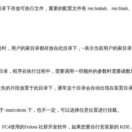
，重要的配置文件有 /etc/inittab、/etc/fstab、/etc/init.d、
号时，用户的家目录都存放在此目录下，~表示当前用户的家目录，~
ib：系统使用的函数库的目录，程序在执行过程中，需要调用一些额外的参数时需要函数
将一些遗失的片段放置于此目录下，通常这个目录会自动出现在装置目录
载于 /mnt/cdrom 下，也不一定，可以选择任意位置进行挂载。
FC4使用的Fedora 社群开发软件，如果想要自行安装新的 KDE