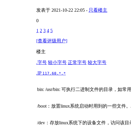
发表于 2021-10-22 22:05 -
只看楼主
0
1
2
3
4
5
[查看评级用户]
楼主
.
字号
较小字号
正常字号
较大字号
.
IP
117.68.*.*
bin: /usr/bin: 可执行二进制文件的目录，如常
/boot：放置linux系统启动时用到的一些文件。/bo
/dev：存放linux系统下的设备文件，访问该目录