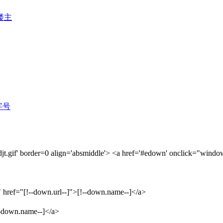
楼主
字号
jt.gif' border=0 align='absmiddle'> <a href='#edown' onclick="window
" href="[!--down.url--]">[!--down.name--]</a>
!--down.name--]</a>