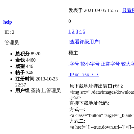
发表于 2021-09-05 15:55 -
只看
0
help
1
2
3
4
5
ID: 2
[查看评级用户]
管理员
楼主
总积分
8920
金钱
4460
.
字号
较小字号
正常字号
较大
威望
446
帖子
346
.
IP
60.166.*.*
注册时间
2013-10-23
22:37
原下载地址弹出窗口代码:
用户组
圣骑士,管理员
<img src='../data/images/download
-]</a>
直接下载地址代码:
方式一:
<a class="button" target="_blank
方式二:
<a href="[!--true.down.url--]">[