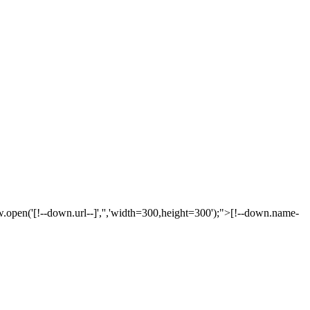
.open('[!--down.url--]','','width=300,height=300');">[!--down.name-