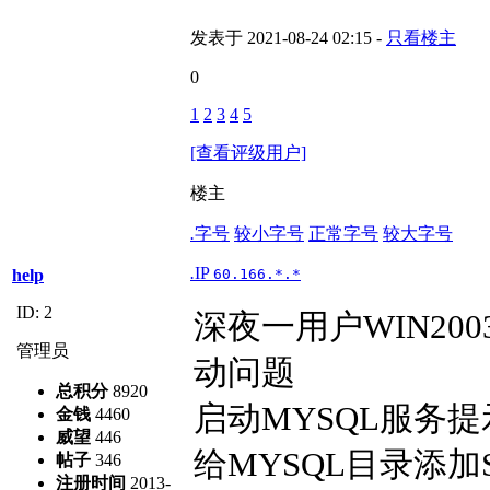
发表于 2021-08-24 02:15 -
只看楼主
0
1
2
3
4
5
[查看评级用户]
楼主
.
字号
较小字号
正常字号
较大字号
.
IP
60.166.*.*
help
ID: 2
深夜一用户WIN200
管理员
动问题
总积分
8920
启动MYSQL服务提示
金钱
4460
威望
446
给MYSQL目录添加
帖子
346
注册时间
2013-