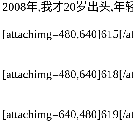
2008年,我才20岁出头,
[attachimg=480,640]615[/a
[attachimg=480,640]618[/a
[attachimg=640,480]619[/a