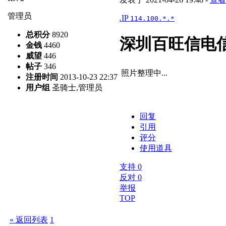
管理员
.
IP
114.100.*.*
总积分
8920
深圳百旺信电
金钱
4460
威望
446
帖子
346
照片整理中...
注册时间
2013-10-23 22:37
用户组
圣骑士,管理员
回复
引用
评分
使用道具
支持
0
反对
0
举报
TOP
« 返回列表
1