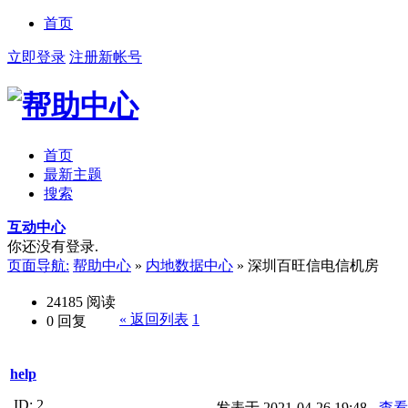
首页
立即登录
注册新帐号
首页
最新主题
搜索
互动中心
你还没有登录.
页面导航:
帮助中心
»
内地数据中心
»
深圳百旺信电信机房
24185
阅读
« 返回列表
1
0
回复
help
ID: 2
发表于 2021-04-26 19:48 -
查看